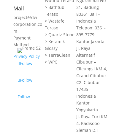
Wudhu Teraso
Ngurah Rai No
> Bathtub
21, Badung
Mail
Teraso
80361 Bali –
project@dw-
> Wastafel
Indonesia
corporation.co
Teraso
Telepon: 0361-
m
> Quartz Stone
895-7779
Payment
> Keramik
Kantor Jakarta
Method
Glossy
Jl. Raya
> TerraClean
Alternatif
Privacy Policy
> WPC
Cibubur –
Follow
Cileungsi KM 4,
Grand Cibubur
Follow
C2, Cibubur
17435 -
Indonesia
Follow
Kantor
Yogyakarta
Jl. Raya Turi KM
4, Kadisobo,
Sleman D.I