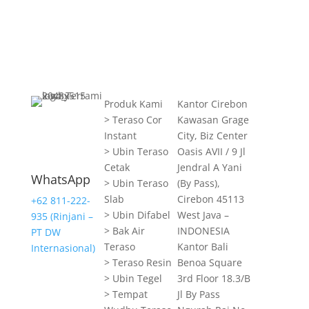
Produk Kami
Kantor Cirebon
> Teraso Cor
Kawasan Grage
Instant
City, Biz Center
> Ubin Teraso
Oasis AVII / 9 Jl
Cetak
Jendral A Yani
WhatsApp
> Ubin Teraso
(By Pass),
Slab
Cirebon 45113
+62 811-222-
> Ubin Difabel
West Java –
935 (Rinjani –
> Bak Air
INDONESIA
PT DW
Teraso
Kantor Bali
Internasional)
> Teraso Resin
Benoa Square
> Ubin Tegel
3rd Floor 18.3/B
> Tempat
Jl By Pass