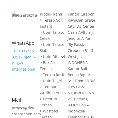
Produk Kami
Kantor Cirebon
> Teraso Cor
Kawasan Grage
Instant
City, Biz Center
> Ubin Teraso
Oasis AVII / 9 Jl
Cetak
Jendral A Yani
WhatsApp
> Ubin Teraso
(By Pass),
Slab
Cirebon 45113
+62 811-222-
> Ubin Difabel
West Java –
935 (Rinjani –
> Bak Air
INDONESIA
PT DW
Teraso
Kantor Bali
Internasional)
> Teraso Resin
Benoa Square
> Ubin Tegel
3rd Floor 18.3/B
> Tempat
Jl By Pass
Wudhu Teraso
Ngurah Rai No
> Bathtub
21, Badung
Mail
Teraso
80361 Bali –
project@dw-
> Wastafel
Indonesia
corporation.com
Teraso
Telepon: 0361-